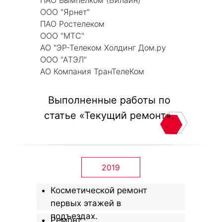
ПАО Вымпелком (Билайн)
ООО "Ярнет"
ПАО Ростелеком
ООО "МТС"
АО "ЭР-Телеком Холдинг Дом.ру
ООО "АТЭЛ"
АО Компания ТранТелеКом
Выполненные работы по
статье «Текущий ремонт».
2019
Косметической ремонт
первых этажей в
подъездах.
Ремонт